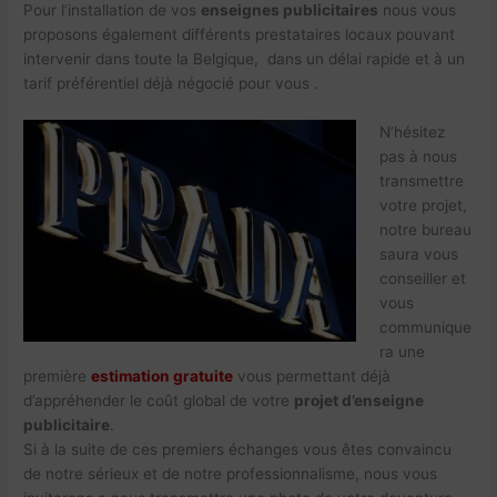
Pour l’installation de vos
enseignes publicitaires
nous vous
proposons également différents prestataires locaux pouvant
intervenir dans toute la Belgique, dans un délai rapide et à un
tarif préférentiel déjà négocié pour vous .
N’hésitez
pas à nous
transmettre
votre projet,
notre bureau
saura vous
conseiller et
vous
communique
ra une
première
estimation gratuite
vous permettant déjà
d’appréhender le coût global de votre
projet d’enseigne
publicitaire
.
Si à la suite de ces premiers échanges vous êtes convaincu
de notre sérieux et de notre professionnalisme, nous vous